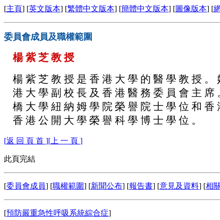
[
主頁
] [
英文版本
] [
繁體中文版本
] [
簡體中文版本
] [
圖像版本
] [
委員會成員及職權範圍
楊 紫 芝 教 授
楊 紫 芝 教 授 是 香 港 大 學 的 醫 學 教 授 。
港 大 學 副 校 長 及 香 港 醫 務 委 員 會 主 席
橋 大 學 紐 納 姆 學 院 榮 譽 院 士 學 位 和 香
香 港 公 開 大 學 榮 譽 科 學 博 士 學 位 。
[
返 回 頁 首
]
[
上 一 頁
]
此頁完結
[
委員會成員
] [
職權範圍
] [
新聞公布
] [
報告書
] [
意見及資料
] [
相
[
預防嚴重急性呼吸系統綜合症
]