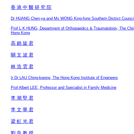
香 港 中 醫 研 究 院
Dr HUANG Chen-ya and Ms WONG King-fong Southern District Council 
Prof L K HUNG, Department of Orthopaedics & Traumatology, The Chin
Hong Kong
高 銘 旋 君
關 文 波 君
林 浩 雲 君
Ir Dr LAU Ching-kwong, The Hong Kong Institute of Engineers
Prof Albert LEE, Professor and Specialist in Family Medicine
李 潮 堅 君
李 文 華 君
梁 虹 光 君
劉 良 教 授