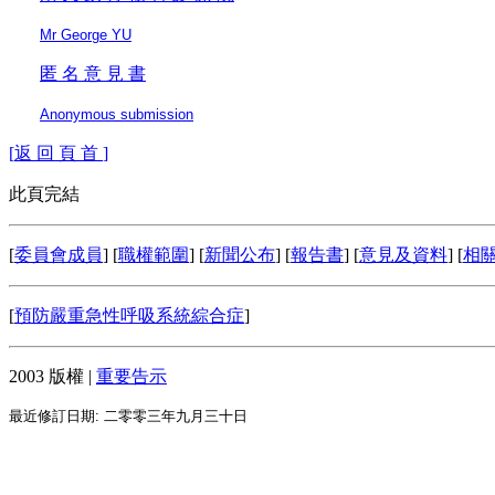
Mr George YU
匿 名 意 見 書
Anonymous submission
[
返 回 頁 首
]
此頁完結
[
委員會成員
] [
職權範圍
] [
新聞公布
] [
報告書
] [
意見及資料
] [
相
[
預防嚴重急性呼吸系統綜合症
]
2003 版權 |
重要告示
最近修訂日期: 二零零三年九月三十日