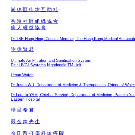
尚 德 區 街 坊 互 助 社
香 港 社 區 組 織 協 會
病 人 權 益 協 會
Dr TSE Hung Hing, Council Member, The Hong Kong Medical Associat
謝 偉 賢 君
Ultimate Air Filtration and Sanitisation System
Re.: UVGI Systems Nightingale TM Unit
Urban Watch
Dr Justin WU, Department of Medicine & Therapeutics, Prince of Wales
Dr Loretta YAM, Chief of Service, Department of Medicine, Pamela Yo
Eastern Hospital
楊 呈 希 君
嚴 金 鐘 先 生
余 氏 跌 打 傷 科 診 療 院